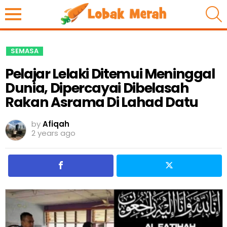
S
SEMASA
Pelajar Lelaki Ditemui Meninggal
Dunia, Dipercayai Dibelasah
Rakan Asrama Di Lahad Datu
by
Afiqah
2 years ago