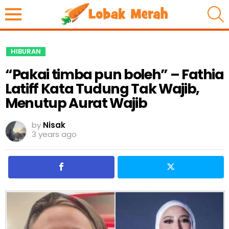
S
HIBURAN
“Pakai timba pun boleh” – Fathia
Latiff Kata Tudung Tak Wajib,
Menutup Aurat Wajib
by
Nisak
3 years ago