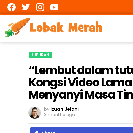
Facebook
twitter
Instagram
youtube
HIBURAN
“Lembut dalam tutu
Kongsi Video Lama
Menyanyi Masa Tin
by
Izuan Jelani
3 months ago