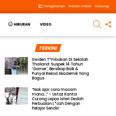
Pengiklanan
Hantar Artikel
Hubungi
SEARCH
F
HIBURAN
VIDEO
U
TERKINI
Insiden T*mbakan Di Sekolah
Thailand: Suspek 14 Tahun
‘Gamer’, Bersikap Baik &
Punyai Rekod Akademik Yang
Bagus
“Nak ajar cara macam
mana…” – Ustaz Kantoi
Curang Lepas Isteri Dedah
Perbualan L*cah Dengan
Pelajar Sendiri