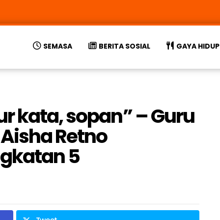
SEMASA
BERITA SOSIAL
GAYA HIDUP
r kata, sopan” – Guru
 Aisha Retno
gkatan 5