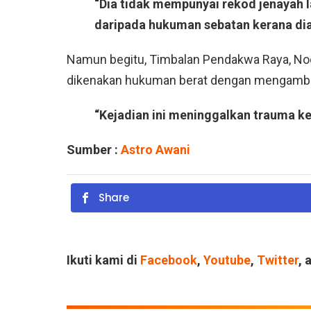
“Dia tidak mempunyai rekod jenayah
daripada hukuman sebatan kerana dia
Namun begitu, Timbalan Pendakwa Raya, Noo
dikenakan hukuman berat dengan mengambil
“Kejadian ini meninggalkan trauma k
Sumber :
Astro Awani
Share
Ikuti kami di
Facebook
,
Youtube
,
Twitter
, 