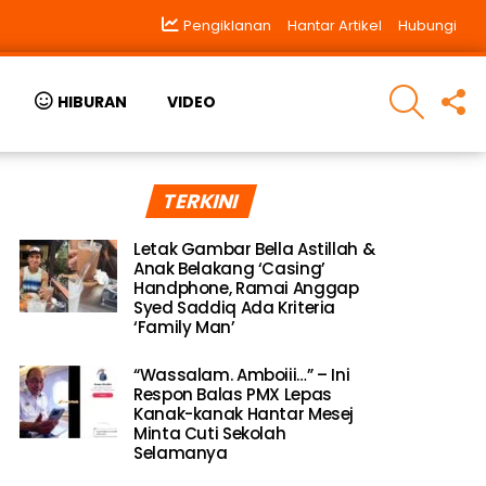
Pengiklanan
Hantar Artikel
Hubungi
SEARCH
F
HIBURAN
VIDEO
U
TERKINI
Letak Gambar Bella Astillah &
Anak Belakang ‘Casing’
Handphone, Ramai Anggap
Syed Saddiq Ada Kriteria
‘Family Man’
“Wassalam. Amboiii…” – Ini
Respon Balas PMX Lepas
Kanak-kanak Hantar Mesej
Minta Cuti Sekolah
Selamanya