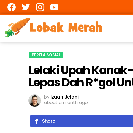
Facebook
twitter
Instagram
youtube
BERITA SOSIAL
Lelaki Upah Kanak
Lepas Dah R*gol Un
by
Izuan Jelani
about a month ago
Share