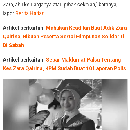
Zara, ahli keluarganya atau pihak sekolah,” katanya,
lapor
Berita Harian
.
Artikel berkaitan:
Mahukan Keadilan Buat Adik Zara
Qairina, Ribuan Peserta Sertai Himpunan Solidariti
Di Sabah
Artikel berkaitan:
Sebar Maklumat Palsu Tentang
Kes Zara Qairina, KPM Sudah Buat 10 Laporan Polis