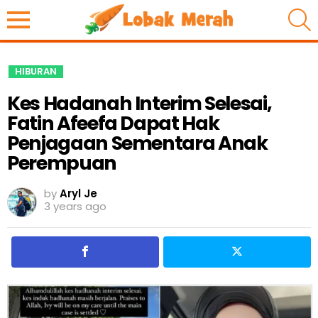
S
HIBURAN
Kes Hadanah Interim Selesai,
Fatin Afeefa Dapat Hak
Penjagaan Sementara Anak
Perempuan
by
Aryl Je
3 years ago