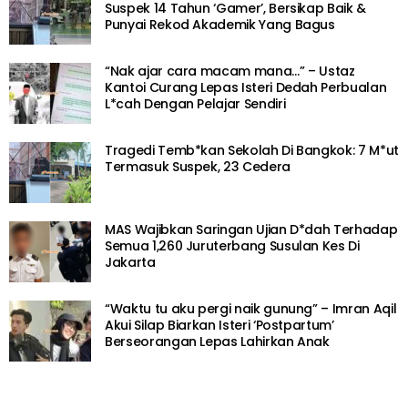
Suspek 14 Tahun ‘Gamer’, Bersikap Baik &
Punyai Rekod Akademik Yang Bagus
“Nak ajar cara macam mana…” – Ustaz
Kantoi Curang Lepas Isteri Dedah Perbualan
L*cah Dengan Pelajar Sendiri
Tragedi Temb*kan Sekolah Di Bangkok: 7 M*ut
Termasuk Suspek, 23 Cedera
MAS Wajibkan Saringan Ujian D*dah Terhadap
Semua 1,260 Juruterbang Susulan Kes Di
Jakarta
“Waktu tu aku pergi naik gunung” – Imran Aqil
Akui Silap Biarkan Isteri ‘Postpartum’
Berseorangan Lepas Lahirkan Anak