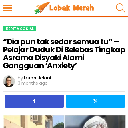
S
BERITA SOSIAL
“Dia pun tak sedar semua tu” –
Pelajar Duduk Di Belebas Tingkap
Asrama Disyaki Alami
Gangguan ‘Anxiety’
by
Izuan Jelani
3 months ago