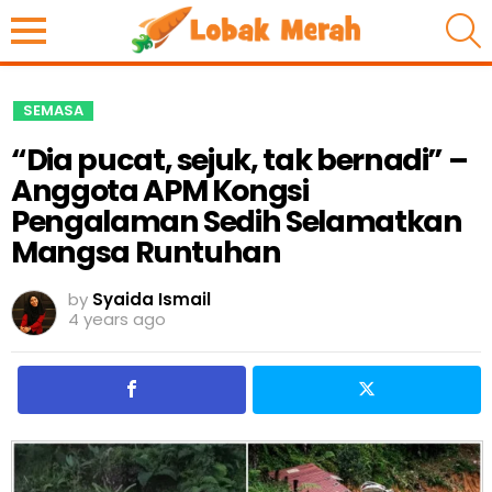
S
SEMASA
“Dia pucat, sejuk, tak bernadi” –
Anggota APM Kongsi
Pengalaman Sedih Selamatkan
Mangsa Runtuhan
by
Syaida Ismail
4 years ago