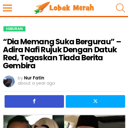
S
HIBURAN
“Dia Memang Suka Bergurau” –
Adira Nafi Rujuk Dengan Datuk
Red, Tegaskan Tiada Berita
Gembira
by
Nur Fatin
about a year ago