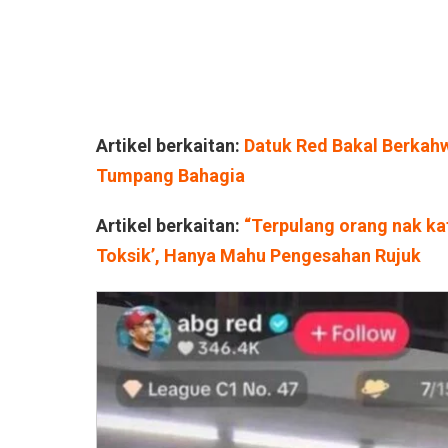
Artikel berkaitan:
Datuk Red Bakal Berkahwi
Tumpang Bahagia
Artikel berkaitan:
“Terpulang orang nak ka
Toksik’, Hanya Mahu Pengesahan Rujuk