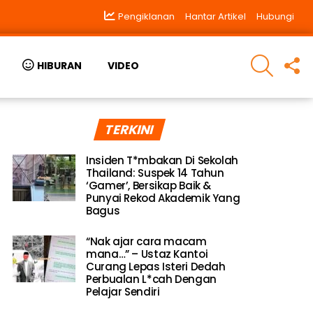
Pengiklanan
Hantar Artikel
Hubungi
SEARCH
F
HIBURAN
VIDEO
U
TERKINI
Insiden T*mbakan Di Sekolah
Thailand: Suspek 14 Tahun
‘Gamer’, Bersikap Baik &
Punyai Rekod Akademik Yang
Bagus
“Nak ajar cara macam
mana…” – Ustaz Kantoi
Curang Lepas Isteri Dedah
Perbualan L*cah Dengan
Pelajar Sendiri