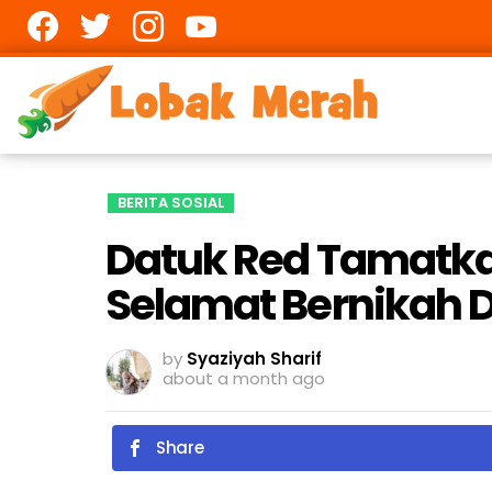
Facebook
twitter
Instagram
youtube
BERITA SOSIAL
Datuk Red Tamatk
Selamat Bernikah 
by
Syaziyah Sharif
about a month ago
Share