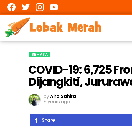
Facebook
twitter
Instagram
youtube
SEMASA
COVID-19: 6,725 Fro
Dijangkiti, Jururaw
by
Aira Sahira
5 years ago
Share