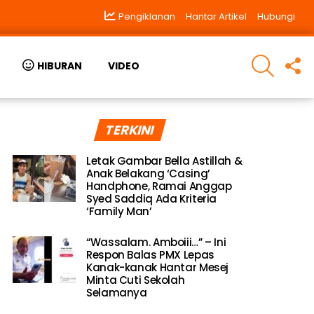
Pengiklanan
Hantar Artikel
Hubungi
SEARCH
F
HIBURAN
VIDEO
U
TERKINI
Letak Gambar Bella Astillah &
Anak Belakang ‘Casing’
Handphone, Ramai Anggap
Syed Saddiq Ada Kriteria
‘Family Man’
“Wassalam. Amboiii…” – Ini
Respon Balas PMX Lepas
Kanak-kanak Hantar Mesej
Minta Cuti Sekolah
Selamanya