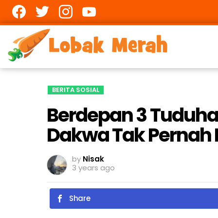
Facebook
twitter
Instagram
youtube
BERITA SOSIAL
Berdepan 3 Tuduhan
Dakwa Tak Pernah 
by
Nisak
3 years ago
Share