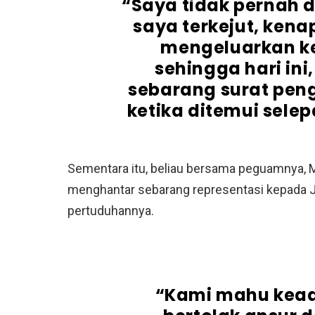
“Saya tidak pernah d
saya terkejut, kena
mengeluarkan k
sehingga hari in
sebarang surat pe
ketika ditemui sele
Sementara itu, beliau bersama peguamnya,
menghantar sebarang representasi kepada
pertuduhannya.
“Kami mahu keadi