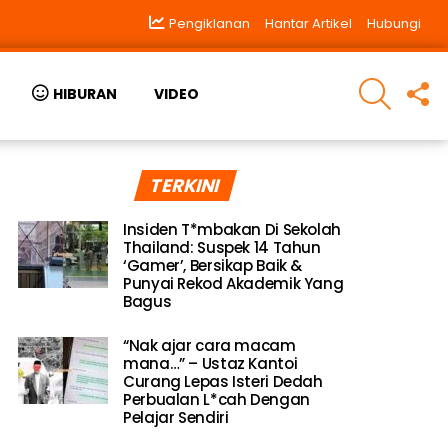
Pengiklanan
Hantar Artikel
Hubungi
SEARCH
F
HIBURAN
VIDEO
U
TERKINI
Insiden T*mbakan Di Sekolah
Thailand: Suspek 14 Tahun
‘Gamer’, Bersikap Baik &
Punyai Rekod Akademik Yang
Bagus
“Nak ajar cara macam
mana…” – Ustaz Kantoi
Curang Lepas Isteri Dedah
Perbualan L*cah Dengan
Pelajar Sendiri