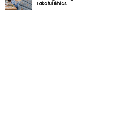
Takaful Ikhlas