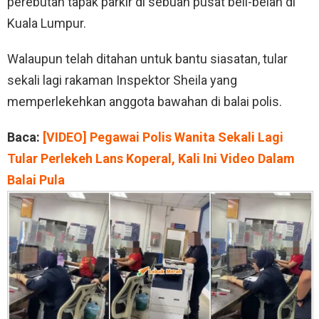
perebutan tapak parkir di sebuah pusat beli-belah di
Kuala Lumpur.
Walaupun telah ditahan untuk bantu siasatan, tular
sekali lagi rakaman Inspektor Sheila yang
memperlekehkan anggota bawahan di balai polis.
Baca:
[VIDEO] Pegawai Polis Wanita Sekali Lagi
Tular Perlekeh Lans Koperal, Kali Ini Video Dalam
Balai Pula