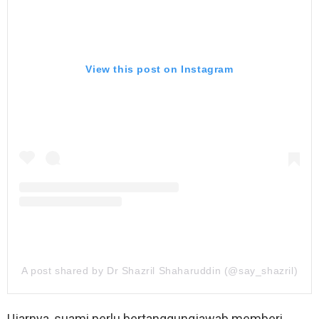
View this post on Instagram
A post shared by Dr Shazril Shaharuddin (@say_shazril)
Ujarnya, suami perlu bertanggungjawab memberi