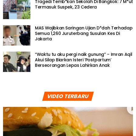
Tragedi Temb*kan Sekolah Di Bangkok: 7 M*ut
Termasuk Suspek, 23 Cedera
MAS Wajibkan Saringan Ujian D*dah Terhadap
Semua 1,260 Juruterbang Susulan Kes Di
Jakarta
“Waktu tu aku pergi naik gunung” – Imran Aqil
Akui Silap Biarkan Isteri ‘Postpartum’
Berseorangan Lepas Lahirkan Anak
VIDEO TERBARU