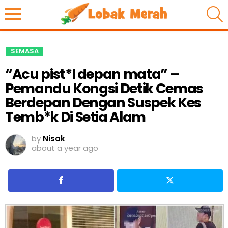
S
SEMASA
“Acu pist*l depan mata” –
Pemandu Kongsi Detik Cemas
Berdepan Dengan Suspek Kes
Temb*k Di Setia Alam
by
Nisak
about a year ago