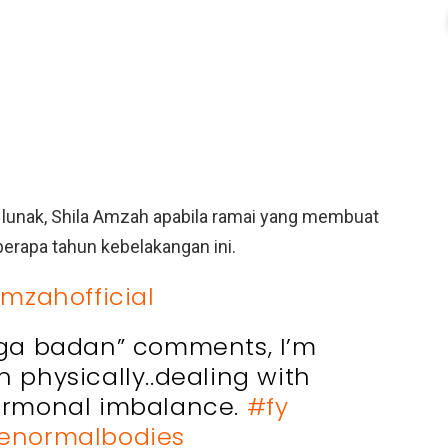
a lunak, Shila Amzah apabila ramai yang membuat
erapa tahun kebelakangan ini.
mzahofficial
jaga badan” comments, I’m
n physically..dealing with
ormonal imbalance.
#fy
enormalbodies