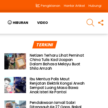
Pengiklanan
Hantar Artikel
Hubungi
SEARCH
F
HIBURAN
VIDEO
U
TERKINI
Netizen Terharu Lihat Peminat
China Tulis Kad Ucapan
Dalam Bahasa Melayu Buat
Shila Amzah
Ibu Mentua Polis Maut
Renjatan Elektrik Kongsi Arwah
Sempat Luang Masa Bawa
Anak Isteri Ke Pantai
Pendakwaan Ismail Sabri
Ditangguh Ke 27 Ogos, Bakal