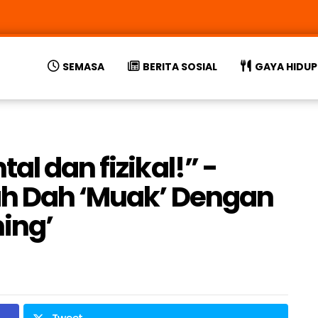
SEMASA
BERITA SOSIAL
GAYA HIDUP
al dan fizikal!” -
ah Dah ‘Muak’ Dengan
ing’