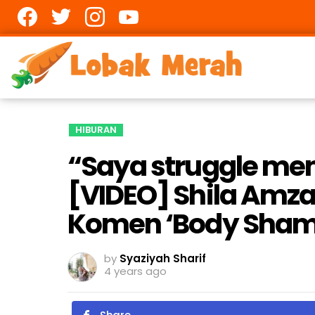
Facebook
twitter
Instagram
youtube
HIBURAN
“Saya struggle ment
[VIDEO] Shila Amz
Komen ‘Body Sham
by
Syaziyah Sharif
4 years ago