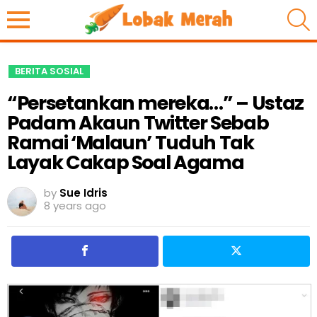
S
BERITA SOSIAL
“Persetankan mereka…” – Ustaz
Padam Akaun Twitter Sebab
Ramai ‘Malaun’ Tuduh Tak
Layak Cakap Soal Agama
by
Sue Idris
8 years ago