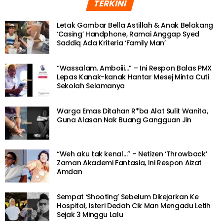
TERKINI
Letak Gambar Bella Astillah & Anak Belakang
‘Casing’ Handphone, Ramai Anggap Syed
Saddiq Ada Kriteria ‘Family Man’
“Wassalam. Amboiii…” – Ini Respon Balas PMX
Lepas Kanak-kanak Hantar Mesej Minta Cuti
Sekolah Selamanya
Warga Emas Ditahan R*ba Alat Sulit Wanita,
Guna Alasan Nak Buang Gangguan Jin
“Weh aku tak kenal…” – Netizen ‘Throwback’
Zaman Akademi Fantasia, Ini Respon Aizat
Amdan
Sempat ‘Shooting’ Sebelum Dikejarkan Ke
Hospital, Isteri Dedah Cik Man Mengadu Letih
Sejak 3 Minggu Lalu