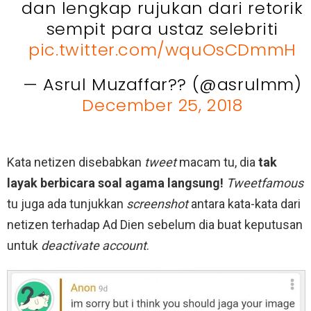
dan lengkap rujukan dari retorik
sempit para ustaz selebriti
pic.twitter.com/wquOsCDmmH
— Asrul Muzaffar?? (@asrulmm)
December 25, 2018
Kata netizen disebabkan
tweet
macam tu, dia
tak
layak berbicara soal agama langsung!
Tweetfamous
tu juga ada tunjukkan
screenshot
antara kata-kata dari
netizen terhadap Ad Dien sebelum dia buat keputusan
untuk
deactivate account
.