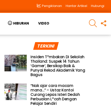
Pengiklanan
Hantar Artikel
Hubungi
SEARCH
F
HIBURAN
VIDEO
U
TERKINI
Insiden T*mbakan Di Sekolah
Thailand: Suspek 14 Tahun
‘Gamer’, Bersikap Baik &
Punyai Rekod Akademik Yang
Bagus
“Nak ajar cara macam
mana…” – Ustaz Kantoi
Curang Lepas Isteri Dedah
Perbualan L*cah Dengan
Pelajar Sendiri