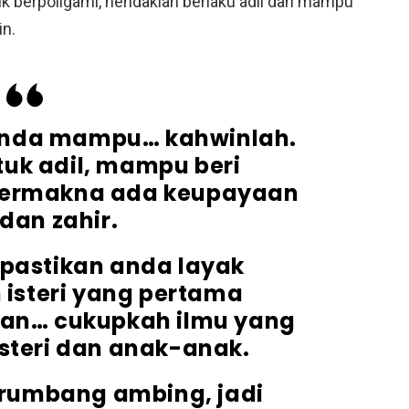
uk berpoligami, hendaklah berlaku adil dan mampu
in.
anda mampu… kahwinlah.
uk adil, mampu beri
bermakna ada keupayaan
 dan zahir.
, pastikan anda layak
isteri yang pertama
kan… cukupkah ilmu yang
isteri dan anak-anak.
erumbang ambing, jadi