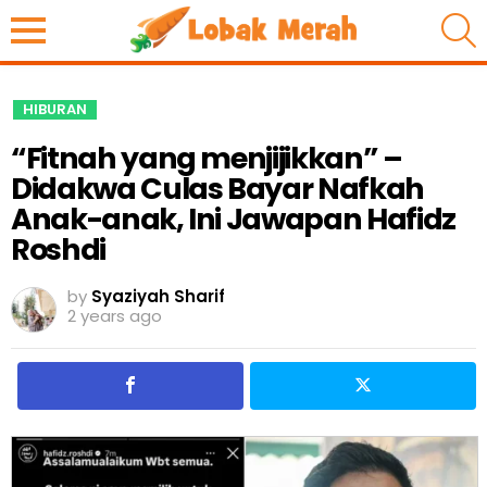
S
HIBURAN
“Fitnah yang menjijikkan” –
Didakwa Culas Bayar Nafkah
Anak-anak, Ini Jawapan Hafidz
Roshdi
by
Syaziyah Sharif
2 years ago