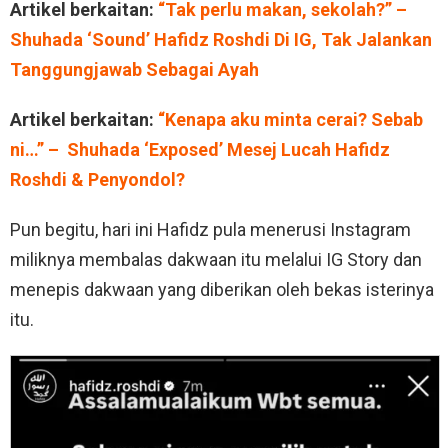
Artikel berkaitan:
“Tak perlu makan, sekolah?” –
Shuhada ‘Sound’ Hafidz Roshdi Di IG, Tak Jalankan
Tanggungjawab Sebagai Ayah
Artikel berkaitan:
“Kenapa aku minta cerai? Sebab
ni…” – Shuhada ‘Exposed’ Mesej Lucah Hafidz
Roshdi & Penyondol?
Pun begitu, hari ini Hafidz pula menerusi Instagram
miliknya membalas dakwaan itu melalui IG Story dan
menepis dakwaan yang diberikan oleh bekas isterinya
itu.