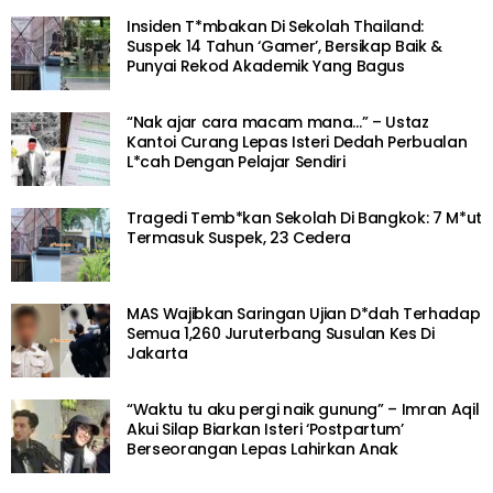
Insiden T*mbakan Di Sekolah Thailand:
Suspek 14 Tahun ‘Gamer’, Bersikap Baik &
Punyai Rekod Akademik Yang Bagus
“Nak ajar cara macam mana…” – Ustaz
Kantoi Curang Lepas Isteri Dedah Perbualan
L*cah Dengan Pelajar Sendiri
Tragedi Temb*kan Sekolah Di Bangkok: 7 M*ut
Termasuk Suspek, 23 Cedera
MAS Wajibkan Saringan Ujian D*dah Terhadap
Semua 1,260 Juruterbang Susulan Kes Di
Jakarta
“Waktu tu aku pergi naik gunung” – Imran Aqil
Akui Silap Biarkan Isteri ‘Postpartum’
Berseorangan Lepas Lahirkan Anak