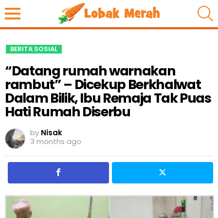
S
BERITA SOSIAL
“Datang rumah warnakan
rambut” – Dicekup Berkhalwat
Dalam Bilik, Ibu Remaja Tak Puas
Hati Rumah Diserbu
by
Nisak
3 months ago