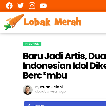
Facebook
twitter
Instagram
youtube
HIBURAN
Baru Jadi Artis, Dua
Indonesian Idol Di
Berc*mbu
by
Izuan Jelani
about a year ago