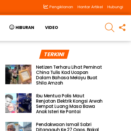
Pengiklanan
Hantar Artikel
Hubungi
SEARCH
F
HIBURAN
VIDEO
U
TERKINI
Netizen Terharu Lihat Peminat
China Tulis Kad Ucapan
Dalam Bahasa Melayu Buat
Shila Amzah
Ibu Mentua Polis Maut
Renjatan Elektrik Kongsi Arwah
Sempat Luang Masa Bawa
Anak Isteri Ke Pantai
Pendakwaan Ismail Sabri
Ditangguh Ke 27 Ogos, Bakal