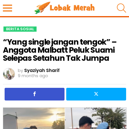
S
BERITA SOSIAL
“Yang single jangan tengok” –
Anggota Malbatt Peluk Suami
Selepas Setahun Tak Jumpa
by
Syaziyah Sharif
9 months ago