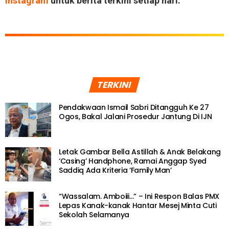
Instagram
untuk berita terkini setiap hari.
TERKINI
Pendakwaan Ismail Sabri Ditangguh Ke 27
Ogos, Bakal Jalani Prosedur Jantung Di IJN
Letak Gambar Bella Astillah & Anak Belakang
‘Casing’ Handphone, Ramai Anggap Syed
Saddiq Ada Kriteria ‘Family Man’
“Wassalam. Amboiii…” – Ini Respon Balas PMX
Lepas Kanak-kanak Hantar Mesej Minta Cuti
Sekolah Selamanya