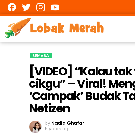
Facebook
twitter
Instagram
youtube
SEMASA
[VIDEO] “Kalau tak
cikgu” – Viral! M
‘Campak’ Budak Ta
Netizen
by
Nadia Ghafar
5 years ago