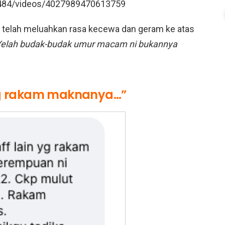
484/videos/4027989470613759
zen telah meluahkan rasa kecewa dan geram ke atas
Yelah budak-budak umur macam ni bukannya
ang rakam maknanya…”