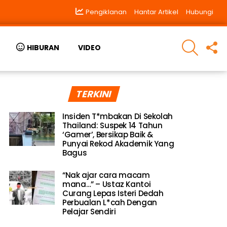
Pengiklanan
Hantar Artikel
Hubungi
SEARCH
F
HIBURAN
VIDEO
U
TERKINI
Insiden T*mbakan Di Sekolah
Thailand: Suspek 14 Tahun
‘Gamer’, Bersikap Baik &
Punyai Rekod Akademik Yang
Bagus
“Nak ajar cara macam
mana…” – Ustaz Kantoi
Curang Lepas Isteri Dedah
Perbualan L*cah Dengan
Pelajar Sendiri