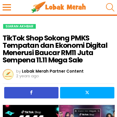
S
SIARAN AKHBAR
TikTok Shop Sokong PMKS
Tempatan dan Ekonomi Digital
Menerusi Baucar RM11 Juta
Sempena 11.11 Mega Sale
by
Lobak Merah Partner Content
2 years ago