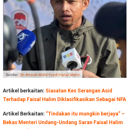
Sumber:
Siti Aminah Mohd Yusof/Harian Metro
Artikel berkaitan:
Siasatan Kes Serangan Asid
Terhadap Faisal Halim Diklasifikasikan Sebagai NFA
Artikel Berkaitan:
“Tindakan itu mungkin berjaya” –
Bekas Menteri Undang-Undang Saran Faisal Halim