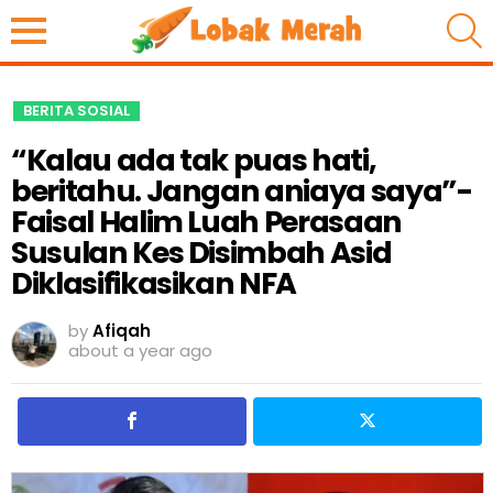
S
BERITA SOSIAL
“Kalau ada tak puas hati,
beritahu. Jangan aniaya saya”-
Faisal Halim Luah Perasaan
Susulan Kes Disimbah Asid
Diklasifikasikan NFA
by
Afiqah
about a year ago