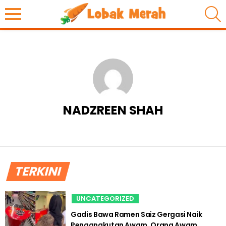
S
NADZREEN SHAH
TERKINI
UNCATEGORIZED
Gadis Bawa Ramen Saiz Gergasi Naik
Pengangkutan Awam, Orang Awam