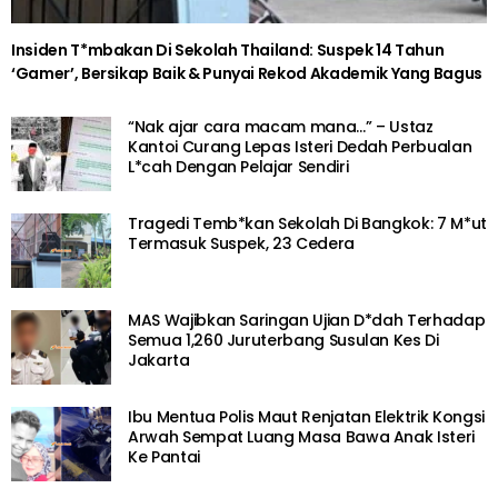
Lauk Yang Diambil Tetamu
2 years ago
BERITA SOSIAL
Betul Depan Tv Dia Main, Gelagat Kanak-
Kanak Sembilan Tahun Sertai
Pertandingan E-Sukan Terbuka Jadi
Tumpuan
2 years ago
BERITA SOSIAL
Dah Macam Zaman P.Ramlee, Steady Je
Kayuh Pakai Songkok Tinggi
2 years ago