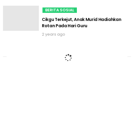
BERITA SOSIAL
Cikgu Terkejut, Anak Murid Hadiahkan
Rotan Pada Hari Guru
2 years ago
BERITA SOSIAL
“Tak Jadi Panik”- Netizen Terhibur Bila
Ada Member Buat Lawak Walaupun
Sedang Terperangkap Dalam Lif
2 years ago
BERITA SOSIAL
Bila Dapat Cucu Kaki Sakat, Terhibur
Tengok Tok Melatah
2 years ago