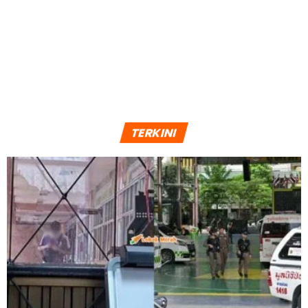
BERITA SOSIAL
Gelagat Cikgu Comel Pecahkan Belon Hiburkan Pelajar
Sempena Hari Guru
BERITA SOSIAL
Datang Open House, Tuan Rumah Cas Kira