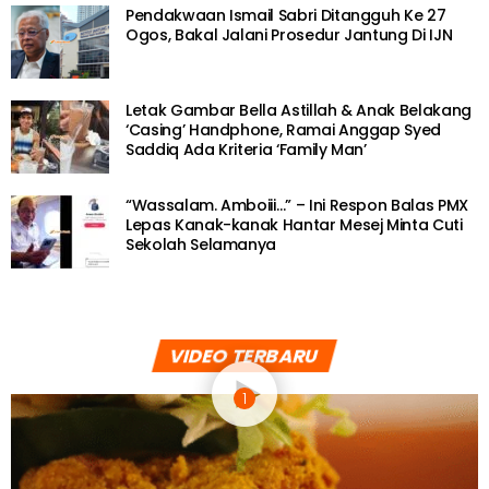
BERITA SOSIAL
Pukulan Gendang India Sambut Hari Jadi
Rakan Bikin Netizen Terhibur
2 years ago
BERITA SOSIAL
Berubah Terus Muka, Gurauan Bapa Prank
Balik Anak Buat Netizen Terhibur
2 years ago