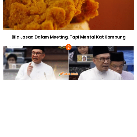
BERITA SOSIAL
“Asal Ada Bunyi”- Pemain Bola Import Nyanyi Lagu,
Pemain Tempatan Cuba Teka Tajuk Lagu
BERITA SOSIAL
“Nak Buang Kotak Ke Buang Stress?”- Bila
Lelaki Mudah Terhibur, Video Rakaman
Cctv Rakan Tular
2 years ago
BERITA SOSIAL
“Mata Letak Kat Mana?”- Reaksi Abang
Buat Kejutan Buat Adik Bikin Netizen