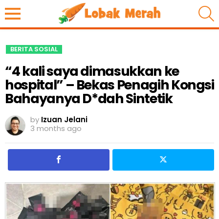
S
BERITA SOSIAL
“4 kali saya dimasukkan ke
hospital” – Bekas Penagih Kongsi
Bahayanya D*dah Sintetik
by
Izuan Jelani
3 months ago