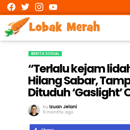
Facebook
twitter
Instagram
youtube
BERITA SOSIAL
“Terlalu kejam lid
Hilang Sabar, Tampi
Dituduh ‘Gaslight’
by
Izuan Jelani
9 months ago