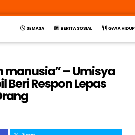
SEMASA
BERITA SOSIAL
GAYA HIDUP
ah manusia” – Umisya
l Beri Respon Lepas
 Orang