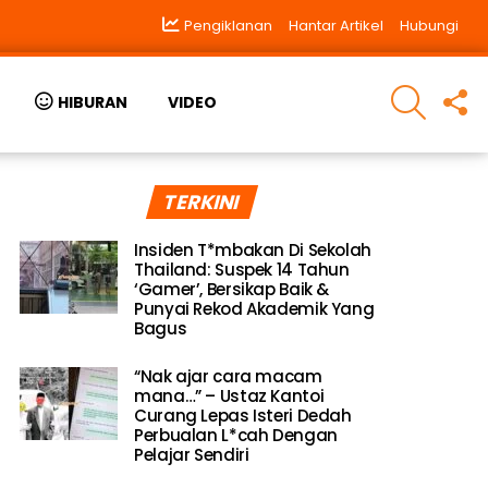
Pengiklanan
Hantar Artikel
Hubungi
SEARCH
F
HIBURAN
VIDEO
U
TERKINI
Insiden T*mbakan Di Sekolah
Thailand: Suspek 14 Tahun
‘Gamer’, Bersikap Baik &
Punyai Rekod Akademik Yang
Bagus
“Nak ajar cara macam
mana…” – Ustaz Kantoi
Curang Lepas Isteri Dedah
Perbualan L*cah Dengan
Pelajar Sendiri