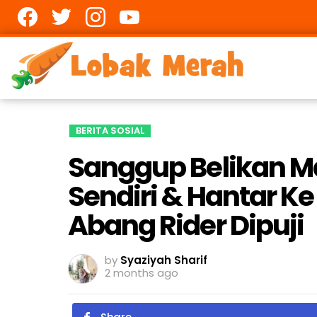
Facebook
twitter
Instagram
youtube
BERITA SOSIAL
Sanggup Belikan M
Sendiri & Hantar K
Abang Rider Dipuji
by
Syaziyah Sharif
2 months ago