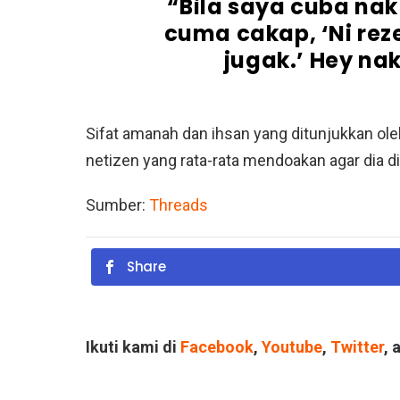
“Bila saya cuba nak 
cuma cakap, ‘Ni rez
jugak.’ Hey na
Sifat amanah dan ihsan yang ditunjukkan ol
netizen yang rata-rata mendoakan agar dia d
Sumber:
Threads
Share
Ikuti kami di
Facebook
,
Youtube
,
Twitter
, 