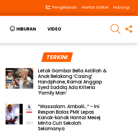
Pengiklanan
Hantar Artikel
Hubungi
SEARCH
F
HIBURAN
VIDEO
U
TERKINI
Letak Gambar Bella Astillah &
Anak Belakang ‘Casing’
Handphone, Ramai Anggap
Syed Saddiq Ada Kriteria
‘Family Man’
“Wassalam. Amboiii…” – Ini
Respon Balas PMX Lepas
Kanak-kanak Hantar Mesej
Minta Cuti Sekolah
Selamanya