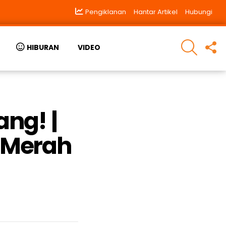
Pengiklanan
Hantar Artikel
Hubungi
SEARCH
F
HIBURAN
VIDEO
U
ng! |
k Merah