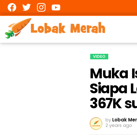
Facebook
twitter
Instagram
youtube
VIDEO
Muka I
Siapa 
367K s
by
Lobak Me
2 years ago