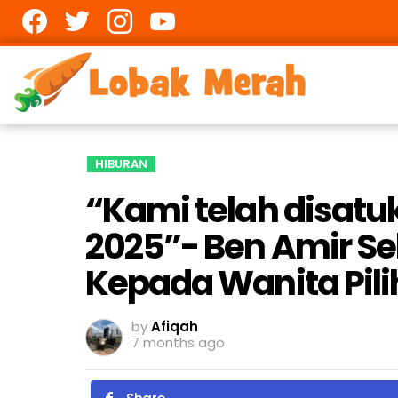
Facebook
twitter
Instagram
youtube
HIBURAN
“Kami telah disat
2025”- Ben Amir Se
Kepada Wanita Pili
by
Afiqah
7 months ago