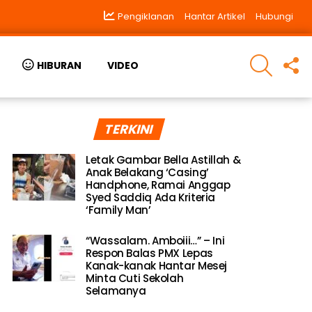
Pengiklanan
Hantar Artikel
Hubungi
SEARCH
F
HIBURAN
VIDEO
U
TERKINI
Letak Gambar Bella Astillah &
Anak Belakang ‘Casing’
Handphone, Ramai Anggap
Syed Saddiq Ada Kriteria
‘Family Man’
“Wassalam. Amboiii…” – Ini
Respon Balas PMX Lepas
Kanak-kanak Hantar Mesej
Minta Cuti Sekolah
Selamanya