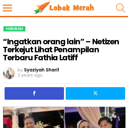
S
HIBURAN
“Ingatkan orang lain” – Netizen
Terkejut Lihat Penampilan
Terbaru Fathia Latiff
by
Syaziyah Sharif
2 years ago