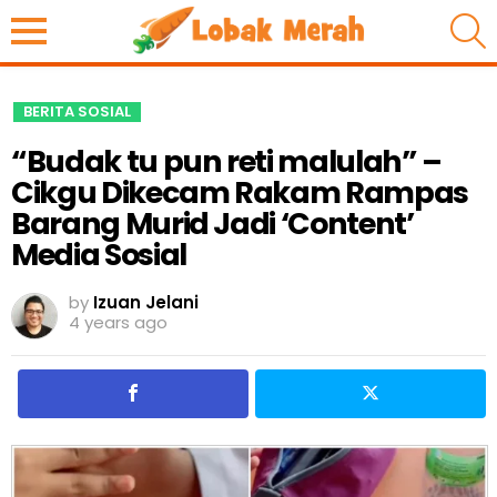
S
BERITA SOSIAL
“Budak tu pun reti malulah” –
Cikgu Dikecam Rakam Rampas
Barang Murid Jadi ‘Content’
Media Sosial
by
Izuan Jelani
4 years ago