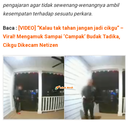
pengajaran agar tidak sewenang-wenangnya ambil
kesempatan terhadap sesuatu perkara.
Baca :
[VIDEO] “Kalau tak tahan jangan jadi cikgu” –
Viral! Mengamuk Sampai ‘Campak’ Budak Tadika,
Cikgu Dikecam Netizen