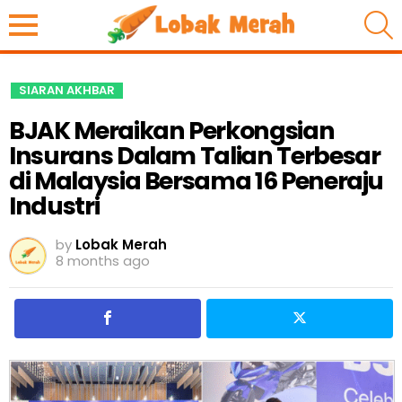
S
SIARAN AKHBAR
BJAK Meraikan Perkongsian
Insurans Dalam Talian Terbesar
di Malaysia Bersama 16 Peneraju
Industri
by
Lobak Merah
8 months ago