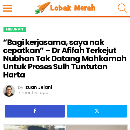
S
HIBURAN
“Bagi kerjasama, saya nak
cepatkan” – Dr Afifah Terkejut
Nubhan Tak Datang Mahkamah
Untuk Proses Sulh Tuntutan
Harta
by
Izuan Jelani
7 months ago