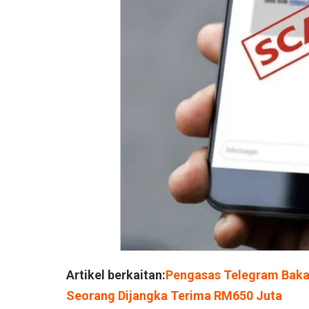
Artikel berkaitan:
Pengasas Telegram Bakal
Seorang Dijangka Terima RM650 Juta