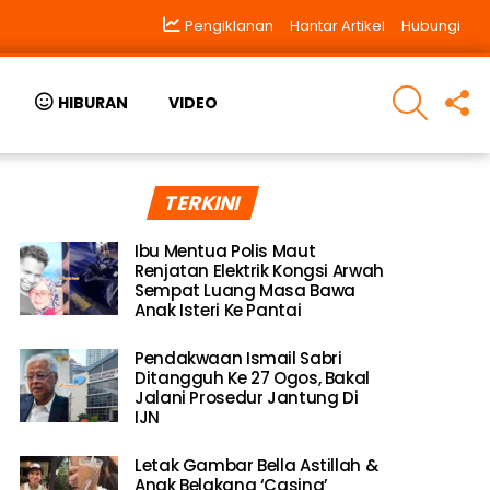
Pengiklanan
Hantar Artikel
Hubungi
SEARCH
F
HIBURAN
VIDEO
U
TERKINI
Ibu Mentua Polis Maut
Renjatan Elektrik Kongsi Arwah
Sempat Luang Masa Bawa
Anak Isteri Ke Pantai
Pendakwaan Ismail Sabri
Ditangguh Ke 27 Ogos, Bakal
Jalani Prosedur Jantung Di
IJN
Letak Gambar Bella Astillah &
Anak Belakang ‘Casing’