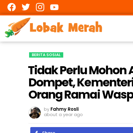
Facebook
twitter
Instagram
youtube
BERITA SOSIAL
⁠Tidak Perlu Mohon 
Dompet, Kementer
Orang Ramai Was
by
Fahmy Rosli
about a year ago