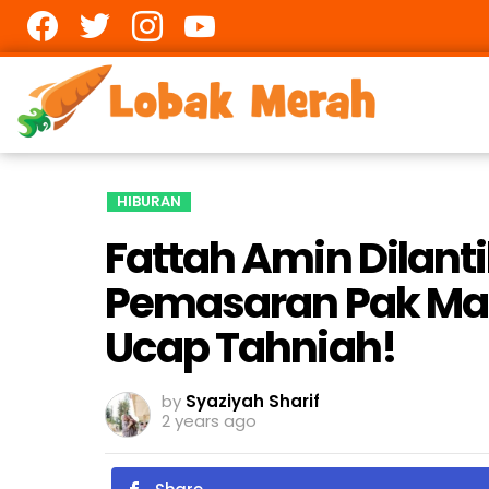
Facebook
twitter
Instagram
youtube
HIBURAN
Fattah Amin Dilanti
Pemasaran Pak Mat
Ucap Tahniah!
by
Syaziyah Sharif
2 years ago