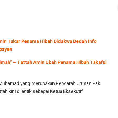
Amin Tukar Penama Hibah Didakwa Dedah Info
apayen
timah” – Fattah Amin Ubah Penama Hibah Takaful
m Muhamad yang merupakan Pengarah Urusan Pak
ah kini dilantik sebagai Ketua Eksekutif