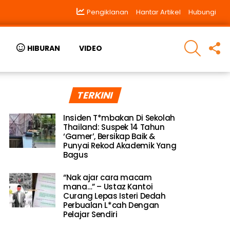
Pengiklanan
Hantar Artikel
Hubungi
SEARCH
F
HIBURAN
VIDEO
U
TERKINI
Insiden T*mbakan Di Sekolah
Thailand: Suspek 14 Tahun
‘Gamer’, Bersikap Baik &
Punyai Rekod Akademik Yang
Bagus
“Nak ajar cara macam
mana…” – Ustaz Kantoi
Curang Lepas Isteri Dedah
Perbualan L*cah Dengan
Pelajar Sendiri